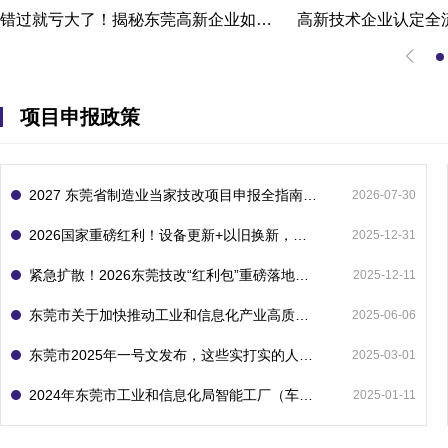
错过就亏大了！揭秘东莞高新企业如何轻松拿下省级技术改造项目300万补贴
项目申报政策
2027 东莞省制造业当家技改项目申报全指南：一次申报享省市双重补贴，最高补助 1300 万
2026-07-30
2026国家重磅红利！设备更新+以旧换新，补贴直接拿
2025-12-31
紧急扩散！2026东莞技改“红利包”重磅落地：省市联动最高补1800万！但这“一条红线”切勿踩空！
2025-12-11
东莞市关于加快推动工业和信息化产业高质量发展的若干政策措施
2025-06-06
东莞市2025年一号文发布，这些实打实的人工智能政策补贴别错过了！
2025-03-01
2024年东莞市工业和信息化局智能工厂（车间）项目入库申报指南
2025-01-11