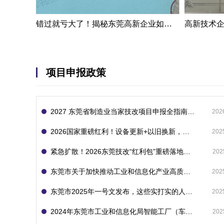
错过就亏大了！揭秘东莞高新企业如何轻松拿下省级技术改造项目300万补贴
项目申报政策
2027 东莞省制造业当家技改项目申报全指南：一次申报享省市双重补贴，最高补助 1300 万
202
2026国家重磅红利！设备更新+以旧换新，补贴直接拿
202
紧急扩散！2026东莞技改“红利包”重磅落地：省市联动最高补1800万！但这“一条红线”切勿踩空！
202
东莞市关于加快推动工业和信息化产业高质量发展的若干政策措施
202
东莞市2025年一号文发布，这些实打实的人工智能政策补贴别错过了！
202
2024年东莞市工业和信息化局智能工厂（车间）项目入库申报指南
202