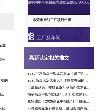
东莞市智能工厂项目申报
企业
高新认定相关推文
地研
2026广东高企申报正式开启！最严新政落地，三批次时间、申报资格一次讲透
标准的
2026高企认定大变天！凑数拿补贴的路彻底堵死，这六大变化企业必看
东莞市智能车间项目申报指南
【最新政策】哪些企业可获高新技术企业认定补贴？2026申报攻略全面解析！
则合
揭秘高企申报“潜规则”：为什么拿到补贴的总是别人？这三点原因太扎心！
紧急通知！2026高企申报迎“十年最强变革”：门槛飙升、监管穿透，这3大生死线你必须立刻知晓！
权状
不再错失企业补贴良机：佛山市国家高新企业认定标准全面解析