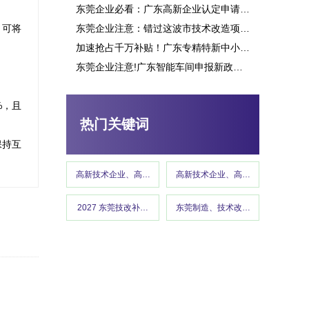
东莞企业必看：广东高新企业认定申请究竟能带来多少补贴？这些行业可获重点扶持！
，可将
东莞企业注意：错过这波市技术改造项目申报，或将损失百万补贴
加速抢占千万补贴！广东专精特新中小企业项目申报指南
东莞企业注意!广东智能车间申报新政策释放千万补贴,这些行业可优先享受
东莞市专精特新“小巨人”企业培育项目申报
%，且
热门关键词
保持互
高新技术企业、高企认定、高企申报
高新技术企业、高企认定、高企申报
2027 东莞技改补贴、东莞制造业当家技改申报、东莞省级技
东莞制造、技术改造、东莞工信、政
高新技术企业认定