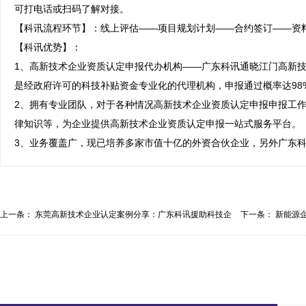
可打电话或扫码了解对接。

【科讯流程环节】：线上评估——项目规划计划——合约签订——资料
【科讯优势】：

1、高新技术企业资质认定申报代办机构——广东科讯通晓江门高新技
是经政府许可的科技补贴资金专业化的代理机构，申报通过概率达98%
2、拥有专业团队，对于各种情况高新技术企业资质认定申报申报工
律知识等，为企业提供高新技术企业资质认定申报一站式服务平台。

3、业务覆盖广，现已培养多家市值十亿的外资合伙企业，另外广东
上一条：
东莞高新技术企业认定案例分享：广东科讯援助科技企
下一条：
新能源
业...