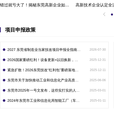
错过就亏大了！揭秘东莞高新企业如何轻松拿下省级技术改造项目300万补贴
项目申报政策
2027 东莞省制造业当家技改项目申报全指南：一次申报享省市双重补贴，最高补助 1300 万
2026-07-30
2026国家重磅红利！设备更新+以旧换新，补贴直接拿
2025-12-31
紧急扩散！2026东莞技改“红利包”重磅落地：省市联动最高补1800万！但这“一条红线”切勿踩空！
2025-12-11
东莞市关于加快推动工业和信息化产业高质量发展的若干政策措施
2025-06-06
东莞市2025年一号文发布，这些实打实的人工智能政策补贴别错过了！
2025-03-01
2024年东莞市工业和信息化局智能工厂（车间）项目入库申报指南
2025-01-11