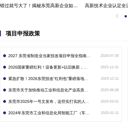
错过就亏大了！揭秘东莞高新企业如何轻松拿下省级技术改造项目300万补贴
项目申报政策
2027 东莞省制造业当家技改项目申报全指南：一次申报享省市双重补贴，最高补助 1300 万
2026-07-30
2026国家重磅红利！设备更新+以旧换新，补贴直接拿
2025-12-31
紧急扩散！2026东莞技改“红利包”重磅落地：省市联动最高补1800万！但这“一条红线”切勿踩空！
2025-12-11
东莞市关于加快推动工业和信息化产业高质量发展的若干政策措施
2025-06-06
东莞市2025年一号文发布，这些实打实的人工智能政策补贴别错过了！
2025-03-01
2024年东莞市工业和信息化局智能工厂（车间）项目入库申报指南
2025-01-11