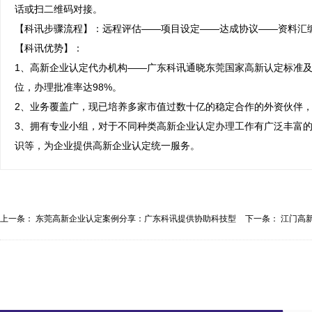
话或扫二维码对接。

【科讯步骤流程】：远程评估——项目设定——达成协议——资料汇编
【科讯优势】：

1、高新企业认定代办机构——广东科讯通晓东莞国家高新认定标准
位，办理批准率达98%。

2、业务覆盖广，现已培养多家市值过数十亿的稳定合作的外资伙伴，
3、拥有专业小组，对于不同种类高新企业认定办理工作有广泛丰富
识等，为企业提供高新企业认定统一服务。
上一条：
东莞高新企业认定案例分享：广东科讯提供协助科技型
下一条：
江门高
企...
应...