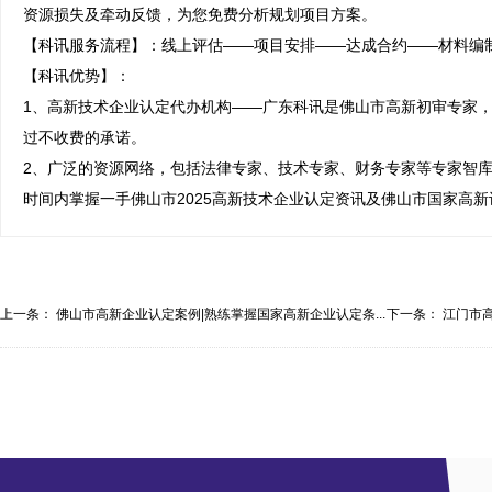
资源损失及牵动反馈，为您免费分析规划项目方案。

【科讯服务流程】：线上评估——项目安排——达成合约——材料编制
【科讯优势】：

1、高新技术企业认定代办机构——广东科讯是佛山市高新初审专家，
过不收费的承诺。

2、广泛的资源网络，包括法律专家、技术专家、财务专家等专家智
时间内掌握一手佛山市2025高新技术企业认定资讯及佛山市国家高
上一条：
佛山市高新企业认定案例|熟练掌握国家高新企业认定条...
下一条：
江门市
流...