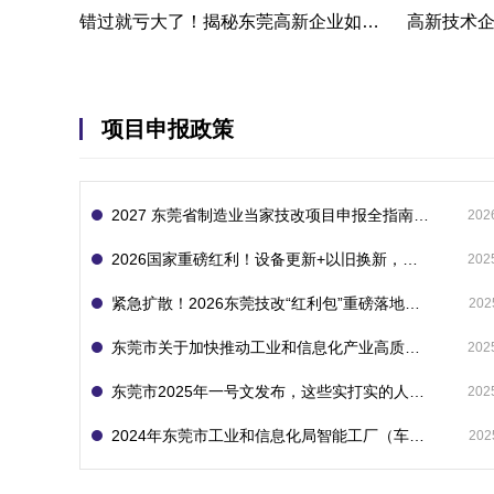
错过就亏大了！揭秘东莞高新企业如何轻松拿下省级技术改造项目300万补贴
项目申报政策
2027 东莞省制造业当家技改项目申报全指南：一次申报享省市双重补贴，最高补助 1300 万
202
2026国家重磅红利！设备更新+以旧换新，补贴直接拿
202
紧急扩散！2026东莞技改“红利包”重磅落地：省市联动最高补1800万！但这“一条红线”切勿踩空！
202
东莞市关于加快推动工业和信息化产业高质量发展的若干政策措施
202
东莞市2025年一号文发布，这些实打实的人工智能政策补贴别错过了！
202
2024年东莞市工业和信息化局智能工厂（车间）项目入库申报指南
202