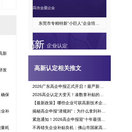
东莞市专精特新“小巨人”企业培育项目申报
高新
高新认定相关推文
研发
2026广东高企申报正式开启！最严新政落地，三批次时间、申报资格一次讲透
，确保
2026高企认定大变天！凑数拿补贴的路彻底堵死，这六大变化企业必看
高新技术企业认定
【最新政策】哪些企业可获高新技术企业认定补贴？2026申报攻略全面解析！
企业补
揭秘高企申报“潜规则”：为什么拿到补贴的总是别人？这三点原因太扎心！
紧急通知！2026高企申报迎“十年最强变革”：门槛飙升、监管穿透，这3大生死线你必须立刻知晓！
能量耗
不再错失企业补贴良机：佛山市国家高新企业认定标准全面解析