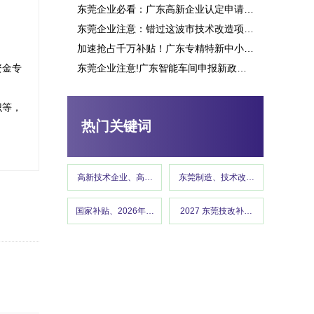
东莞企业必看：广东高新企业认定申请究竟能带来多少补贴？这些行业可获重点扶持！
东莞企业注意：错过这波市技术改造项目申报，或将损失百万补贴
加速抢占千万补贴！广东专精特新中小企业项目申报指南
资金专
东莞企业注意!广东智能车间申报新政策释放千万补贴,这些行业可优先享受
识等，
热门关键词
高新技术企业、高企认定、高企申报
东莞制造、技术改造、东莞工信、政
国家补贴、2026年国补政策、设备更新、以旧换新
2027 东莞技改补贴、东莞制造