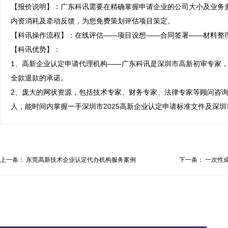
【报价说明】：广东科讯需要在精确掌握申请企业的公司大小及业务
内资消耗及牵动反馈，为您免费策划评估项目策定。

【科讯操作流程】：在线评估——项目设想——合同签署——材料整理
【科讯优势】：

1、高新企业认定申请代理机构——广东科讯是深圳市高新初审专家，
全款退款的承诺。

2、庞大的网状资源，包括技术专家、财务专家、法律专家等顾问咨
人，能时间内掌握一手深圳市2025高新企业认定申请标准文件及深
上一条：
东莞高新技术企业认定代办机构服务案例
下一条：
一次性成