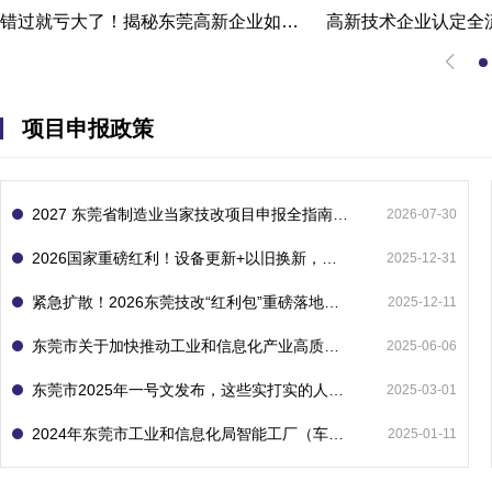
错过就亏大了！揭秘东莞高新企业如何轻松拿下省级技术改造项目300万补贴
项目申报政策
2027 东莞省制造业当家技改项目申报全指南：一次申报享省市双重补贴，最高补助 1300 万
2026-07-30
2026国家重磅红利！设备更新+以旧换新，补贴直接拿
2025-12-31
紧急扩散！2026东莞技改“红利包”重磅落地：省市联动最高补1800万！但这“一条红线”切勿踩空！
2025-12-11
东莞市关于加快推动工业和信息化产业高质量发展的若干政策措施
2025-06-06
东莞市2025年一号文发布，这些实打实的人工智能政策补贴别错过了！
2025-03-01
2024年东莞市工业和信息化局智能工厂（车间）项目入库申报指南
2025-01-11