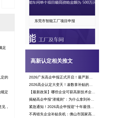
东莞市智能工厂项目申报
满足
高新认定相关推文
认定的
2026广东高企申报正式开启！最严新政落地，三批次时间、申报资格一次讲透
2026高企认定大变天！凑数拿补贴的路彻底堵死，这六大变化企业必看
东莞市智能车间项目申报指南
的规定
【最新政策】哪些企业可获高新技术企业认定补贴？2026申报攻略全面解析！
揭秘高企申报“潜规则”：为什么拿到补贴的总是别人？这三点原因太扎心！
意见，
紧急通知！2026高企申报迎“十年最强变革”：门槛飙升、监管穿透，这3大生死线你必须立刻知晓！
不再错失企业补贴良机：佛山市国家高新企业认定标准全面解析