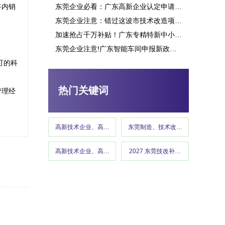
将内销
东莞企业必看：广东高新企业认定申请究竟能带来多少补贴？这些行业可获重点扶持！
东莞企业注意：错过这波市技术改造项目申报，或将损失百万补贴
加速抢占千万补贴！广东专精特新中小企业项目申报指南
东莞企业注意!广东智能车间申报新政策释放千万补贴,这些行业可优先享受
东莞市专精特新“小巨人”企业培育项目申报
可的科
热门关键词
管理经
高新技术企业、高企认定、高企申报
东莞制造、技术改造、东莞工信、政
高新技术企业、高企认定、高企申报、政策解读 、东莞企业 、
2027 东莞技改补贴、东莞制造
高新技术企业认定