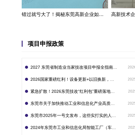
错过就亏大了！揭秘东莞高新企业如何轻松拿下省级技术改造项目300万补贴
项目申报政策
2027 东莞省制造业当家技改项目申报全指南：一次申报享省市双重补贴，最高补助 1300 万
202
2026国家重磅红利！设备更新+以旧换新，补贴直接拿
202
紧急扩散！2026东莞技改“红利包”重磅落地：省市联动最高补1800万！但这“一条红线”切勿踩空！
202
东莞市关于加快推动工业和信息化产业高质量发展的若干政策措施
202
东莞市2025年一号文发布，这些实打实的人工智能政策补贴别错过了！
202
2024年东莞市工业和信息化局智能工厂（车间）项目入库申报指南
202