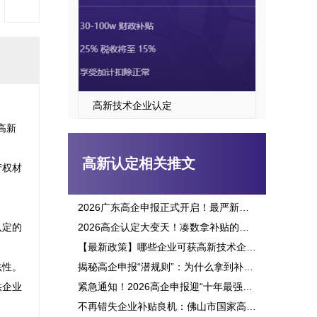
高新技术企业认定
高新
高新认定相关推文
产权材
2026广东高企申报正式开启！最严新政落地，三批次时间、申报资格一次讲透
认定的
2026高企认定大变天！凑数拿补贴的路彻底堵死，这六大变化企业必看
【最新政策】哪些企业可获高新技术企业认定补贴？2026申报攻略全面解析！
性。

揭秘高企申报“潜规则”：为什么拿到补贴的总是别人？这三点原因太扎心！
供企业
紧急通知！2026高企申报迎“十年最强变革”：门槛飙升、监管穿透，这3大生死线你必须立刻知晓！
不再错失企业补贴良机：佛山市国家高新企业认定标准全面解析