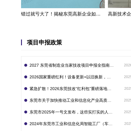
错过就亏大了！揭秘东莞高新企业如何轻松拿下省级技术改造项目300万补贴
项目申报政策
2027 东莞省制造业当家技改项目申报全指南：一次申报享省市双重补贴，最高补助 1300 万
202
2026国家重磅红利！设备更新+以旧换新，补贴直接拿
202
紧急扩散！2026东莞技改“红利包”重磅落地：省市联动最高补1800万！但这“一条红线”切勿踩空！
202
东莞市关于加快推动工业和信息化产业高质量发展的若干政策措施
202
东莞市2025年一号文发布，这些实打实的人工智能政策补贴别错过了！
202
2024年东莞市工业和信息化局智能工厂（车间）项目入库申报指南
202