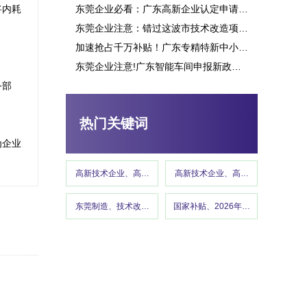
将内耗
东莞企业必看：广东高新企业认定申请究竟能带来多少补贴？这些行业可获重点扶持！
东莞企业注意：错过这波市技术改造项目申报，或将损失百万补贴
加速抢占千万补贴！广东专精特新中小企业项目申报指南
东莞企业注意!广东智能车间申报新政策释放千万补贴,这些行业可优先享受
务部
热门关键词
为企业
高新技术企业、高企认定、高企申报
高新技术企业、高企认定、高企申报
东莞制造、技术改造、东莞工信、政策红利 、企业补贴、东莞
国家补贴、2026年国补政策、设备