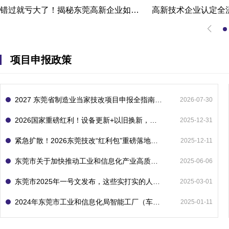
错过就亏大了！揭秘东莞高新企业如何轻松拿下省级技术改造项目300万补贴
项目申报政策
2027 东莞省制造业当家技改项目申报全指南：一次申报享省市双重补贴，最高补助 1300 万
2026-07-30
2026国家重磅红利！设备更新+以旧换新，补贴直接拿
2025-12-31
紧急扩散！2026东莞技改“红利包”重磅落地：省市联动最高补1800万！但这“一条红线”切勿踩空！
2025-12-11
东莞市关于加快推动工业和信息化产业高质量发展的若干政策措施
2025-06-06
东莞市2025年一号文发布，这些实打实的人工智能政策补贴别错过了！
2025-03-01
2024年东莞市工业和信息化局智能工厂（车间）项目入库申报指南
2025-01-11